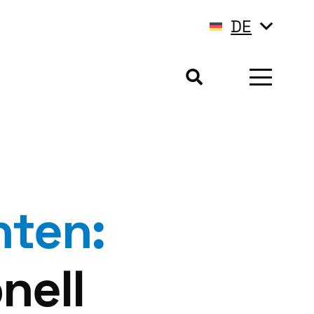
DE
hten:
nell