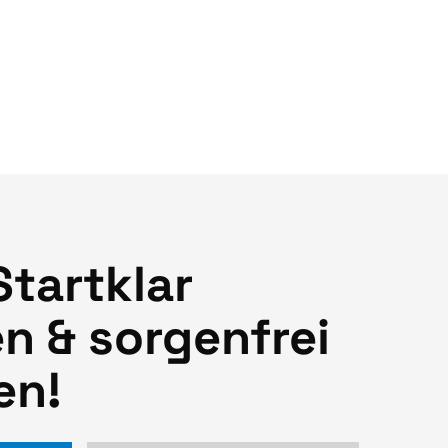
Startklar
n & sorgenfrei
en!